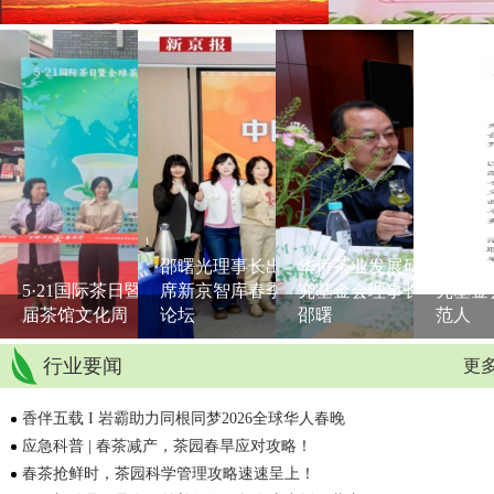
邵曙光理事长出
华侨茶业发展研
华侨茶
5·21国际茶日暨首
席新京智库春季
究基金会理事长
究基金
届茶馆文化周
论坛
邵曙
范人
行业要闻
更多
香伴五载 I 岩霸助力同根同梦2026全球华人春晚
应急科普 | 春茶减产，茶园春旱应对攻略！
春茶抢鲜时，茶园科学管理攻略速速呈上！