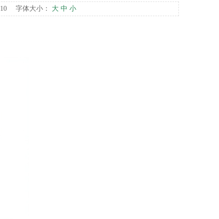
4-10 字体大小：
大
中
小