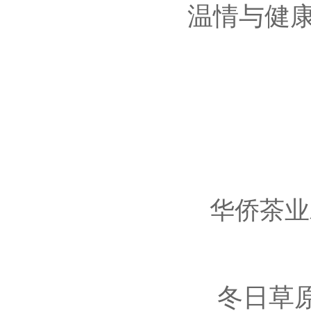
温情与健
华侨茶业
冬日草