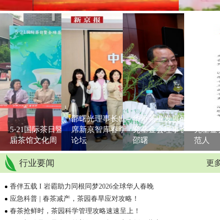
邵曙光理事长出
华侨茶业发展研
华侨茶
5·21国际茶日暨首
席新京智库春季
究基金会理事长
究基金
届茶馆文化周
论坛
邵曙
范人
行业要闻
更多
香伴五载 I 岩霸助力同根同梦2026全球华人春晚
应急科普 | 春茶减产，茶园春旱应对攻略！
春茶抢鲜时，茶园科学管理攻略速速呈上！