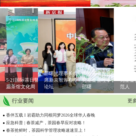
邵曙光理事长出
华侨茶业发展研
华侨茶
5·21国际茶日暨首
席新京智库春季
究基金会理事长
究基金
届茶馆文化周
论坛
邵曙
范人
行业要闻
更多
香伴五载 I 岩霸助力同根同梦2026全球华人春晚
应急科普 | 春茶减产，茶园春旱应对攻略！
春茶抢鲜时，茶园科学管理攻略速速呈上！